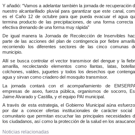
Y añadió: “Vamos a adelantar también la jornada de recuperación 
nuestro alcantarillado pluvial para garantizar que este canal, co
es el Caño 12 de octubre
para que pueda evacuar el agua q
termina producto de las precipitaciones, de una forma correcta
efectiva drenando de una forma muy rápida”
De igual manera la Jornada de Recolección de Inservibles ha
parte de las acciones del plan de contingencia por fiebre amarill
recorriendo los diferentes sectores de las cinco comunas d
municipio.
Allí se busca controlar el vector transmisor del dengue y la fieb
amarilla, recolectando elementos como llantas, latas, botella
colchones, valdes, juguetes y todos los desechos que conteng
agua y sirvan como criadero del mosquito transmisor.
La jornada contará con el acompañamiento de EMSERPA
empresas de aseo, fuerza pública, organismos de socorro, E
Jaime Alvarado y Castilla, y el equipo PAI municipal.
A través de esta estrategia, el Gobierno Municipal aúna esfuerz
por dar a conocer ofertas institucionales de carácter social
comunitario que permitan escuchar las principales necesidades 
los ciudadanos, así como la protección de la salud en los araucanos
Noticias relacionadas